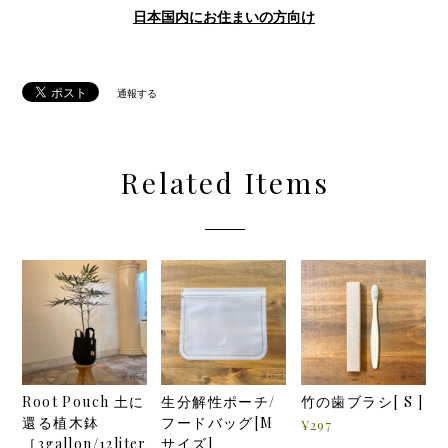
日本国内にお住まいの方向け
通報する
Related Items
Root Pouch 土に
生分解性ポーチ/
竹の歯ブラシ[ S ]
還る植木鉢
フードバッグ[M
¥297
［3gallon/12liter
サイズ]