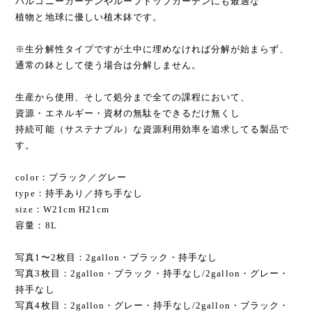
バルコニーガーデンやルーフトップガーデンにも最適な
植物と地球に優しい植木鉢です。
※生分解性タイプですが土中に埋めなければ分解が始まらず、
通常の鉢として使う場合は分解しません。
生産から使用、そして処分まで全ての課程において、
資源・エネルギー・資材の無駄をできるだけ無くし
持続可能（サステナブル）な資源利用効率を追求してる製品で
す。
color：ブラック／グレー
type：持手あり／持ち手なし
size：W21cm H21cm
容量：8L
写真1〜2枚目：2gallon・ブラック・持手なし
写真3枚目：2gallon・ブラック・持手なし/2gallon・グレー・
持手なし
写真4枚目：2gallon・グレー・持手なし/2gallon・ブラック・