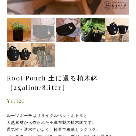
Root Pouch 土に還る植木鉢
［2gallon/8liter］
¥1,320
ルーツポーチはリサイクルペットボトルと
天然素材から作られた不織布製の植木鉢です。
通気性・透水性がよく、軽量で移動もラクラク。