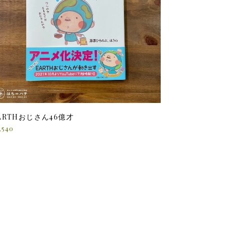
ARTHおじさん46億才
,540