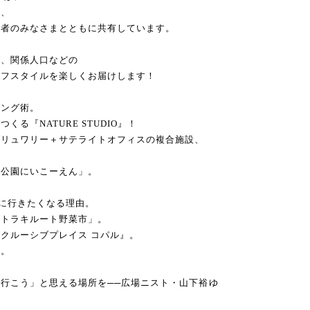
る、
読者のみなさまとともに共有しています。
グ、関係人口などの
イフスタイルを楽しくお届けします！
キング術。
る『NATURE STUDIO』！
ブリュワリー＋サテライトオフィスの複合施設、
「公園にいこーえん」。
。
ウナに行きたくなる理由。
「トラキルート野菜市」。
クルーシブプレイス コパル』。
』。
行こう」と思える場所を──広場ニスト・山下裕ゆ