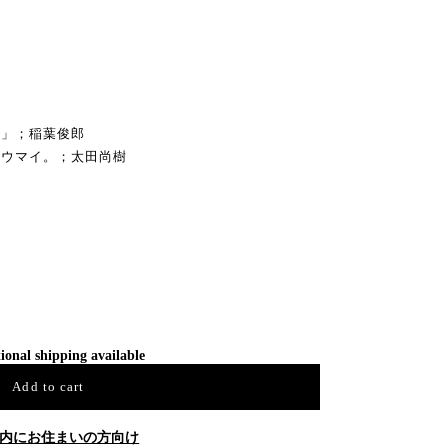
ち」；稲葉俊郎
はウマイ。；太田尚樹
ional shipping available
Add to cart
内にお住まいの方向け