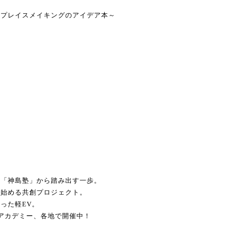
～プレイスメイキングのアイデア本～
郎
。「神島塾」から踏み出す一歩。
から始める共創プロジェクト。
った軽EV。
アカデミー、各地で開催中！