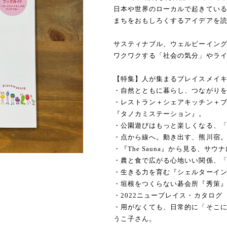
日本や世界のローカルで起きてい
まちをおもしろくするアイデアを
サスティナブル、ウェルビーイン
ワクワクする「社会の気分」やラ
【特集】人が集まるプレイスメイ
・自然とともに暮らし、つながりをつく
・レストラン＋シェアキッチン＋
『タノカミステーション』。
・公園遊びはもっと楽しくなる、
・点から線へ。動き出す、熊川宿
・『The Sauna』から見る、サ
・農と食で広がる心地いい関係、
・生きる力を育む『シェルターイン
・垣根をつくらない碁会所『秀策
・2022ニュープレイス・カタログ
・用がなくても、日常的に「そこに
うこ子さん。