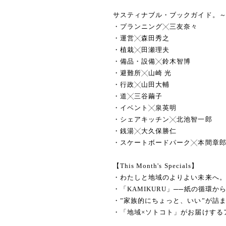
サスティナブル・ブックガイド。
・プランニング╳三友奈々
・運営╳森田秀之
・植栽╳田瀬理夫
・備品・設備╳鈴木智博
・避難所╳山崎 光
・行政╳山田大輔
・道╳三谷繭子
・イベント╳泉英明
・シェアキッチン╳北池智一郎
・銭湯╳大久保勝仁
・スケートボードパーク╳本間章
【This Month's Specials】
・わたしと地域のよりよい未来へ
・「KAMIKURU」──紙の循環
・”家族的にちょっと、いい”が詰ま
・「地域×ソトコト」がお届けする